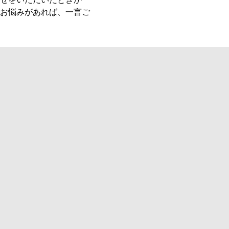
お悩みがあれば、一言ご
多田内装様
DorcusDream様
WEB
B